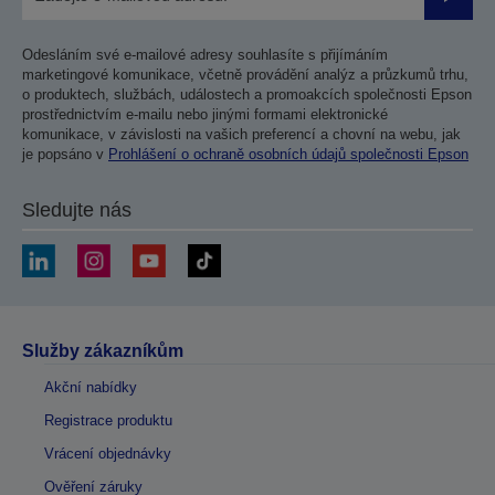
Odesla
Odesláním své e-mailové adresy souhlasíte s přijímáním
marketingové komunikace, včetně provádění analýz a průzkumů trhu,
o produktech, službách, událostech a promoakcích společnosti Epson
prostřednictvím e-mailu nebo jinými formami elektronické
komunikace, v závislosti na vašich preferencí a chovní na webu, jak
je popsáno v
Prohlášení o ochraně osobních údajů společnosti Epson
Sledujte nás
Služby zákazníkům
Akční nabídky
Registrace produktu
Vrácení objednávky
Ověření záruky