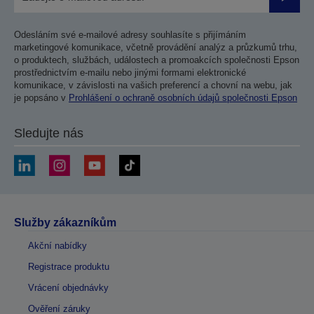
Odesla
Odesláním své e-mailové adresy souhlasíte s přijímáním
marketingové komunikace, včetně provádění analýz a průzkumů trhu,
o produktech, službách, událostech a promoakcích společnosti Epson
prostřednictvím e-mailu nebo jinými formami elektronické
komunikace, v závislosti na vašich preferencí a chovní na webu, jak
je popsáno v
Prohlášení o ochraně osobních údajů společnosti Epson
Sledujte nás
Služby zákazníkům
Akční nabídky
Registrace produktu
Vrácení objednávky
Ověření záruky