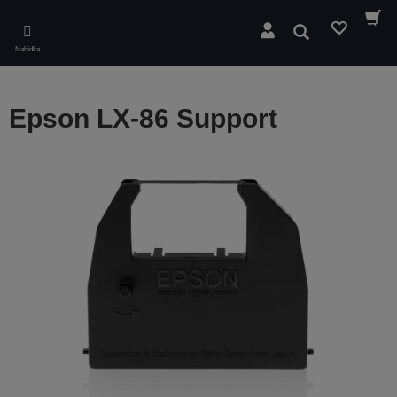
Skip
to
Hledat
main
Nabídka
content
Epson LX-86 Support