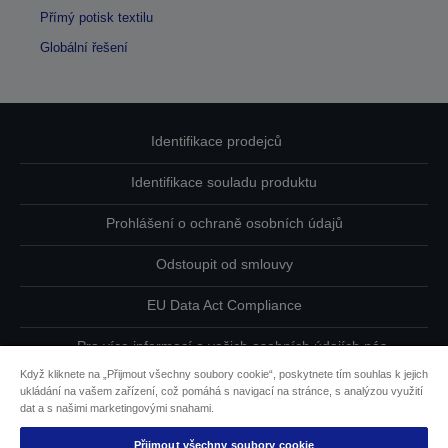
Přímý potisk textilu
Globální řešení
Identifikace prodejců
Identifikace souladu produktu
Prohlášení o ochraně osobních údajů
Odstoupit od smlouvy
EU Data Act Compliance
Pro více informací o vašich osobních údajích nás
kontaktujte
Když kliknete na „Přijmout všechny soubory cookie“, poskytnete tím souhlas k jejich
ukládání na vašem zařízení, což pomáhá s navigací na stránce, s analýzou využití
Informace o souborech cookie
dat a s našimi marketingovými snahami.
Přijmout všechny soubory cookie