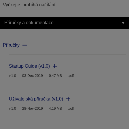
Vyčkejte, probíhá načítání…
Příručky a dokumentace
Příručky
Startup Guide (v1.0)
v.1.0
03-Dec-2019
0.47 MB
.pdf
Uživatelská příručka (v1.0)
v.1.0
28-Nov-2019
4.19 MB
.pdf