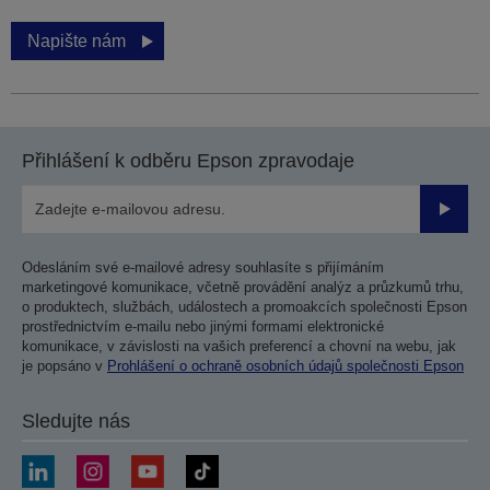
Napište nám
Přihlášení k odběru Epson zpravodaje
Odesla
Odesláním své e-mailové adresy souhlasíte s přijímáním
marketingové komunikace, včetně provádění analýz a průzkumů trhu,
o produktech, službách, událostech a promoakcích společnosti Epson
prostřednictvím e-mailu nebo jinými formami elektronické
komunikace, v závislosti na vašich preferencí a chovní na webu, jak
je popsáno v
Prohlášení o ochraně osobních údajů společnosti Epson
Sledujte nás