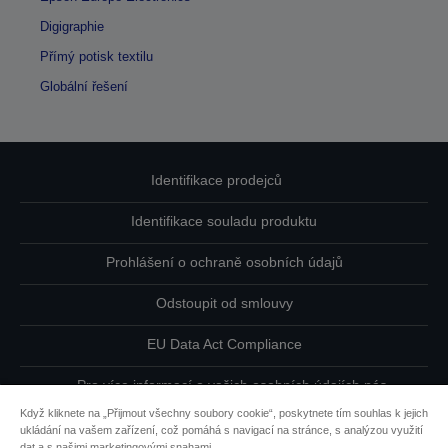
Digigraphie
Přímý potisk textilu
Globální řešení
Identifikace prodejců
Identifikace souladu produktu
Prohlášení o ochraně osobních údajů
Odstoupit od smlouvy
EU Data Act Compliance
Pro více informací o vašich osobních údajích nás
kontaktujte
Když kliknete na „Přijmout všechny soubory cookie“, poskytnete tím souhlas k jejich
ukládání na vašem zařízení, což pomáhá s navigací na stránce, s analýzou využití
Informace o souborech cookie
dat a s našimi marketingovými snahami.