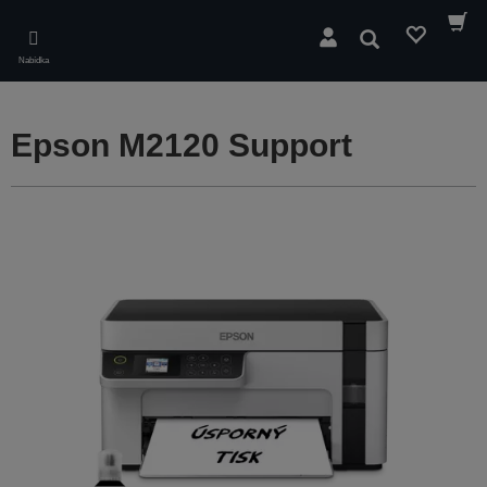
Skip
to
Hledat
main
Nabídka
content
Epson M2120 Support