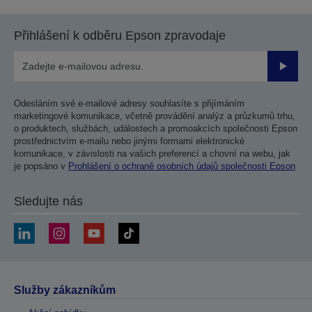
Přihlášení k odběru Epson zpravodaje
Odesla
Odesláním své e-mailové adresy souhlasíte s přijímáním
marketingové komunikace, včetně provádění analýz a průzkumů trhu,
o produktech, službách, událostech a promoakcích společnosti Epson
prostřednictvím e-mailu nebo jinými formami elektronické
komunikace, v závislosti na vašich preferencí a chovní na webu, jak
je popsáno v
Prohlášení o ochraně osobních údajů společnosti Epson
Sledujte nás
Služby zákazníkům