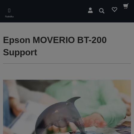
Skip
to
Hledat
main
Nabídka
content
Epson MOVERIO BT-200
Support