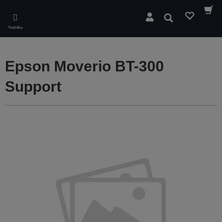
Skip
to
Hledat
main
Nabídka
content
Epson Moverio BT-300
Support