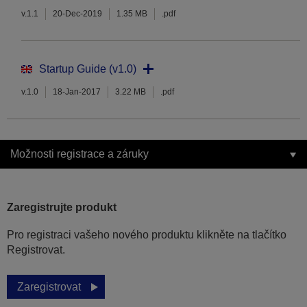
v.1.1
20-Dec-2019
1.35 MB
.pdf
Startup Guide (v1.0)
v.1.0
18-Jan-2017
3.22 MB
.pdf
Možnosti registrace a záruky
Zaregistrujte produkt
Pro registraci vašeho nového produktu klikněte na tlačítko
Registrovat.
Zaregistrovat