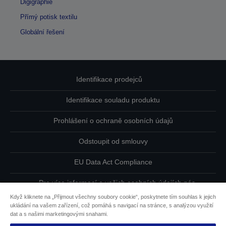
Digigraphie
Přímý potisk textilu
Globální řešení
Identifikace prodejců
Identifikace souladu produktu
Prohlášení o ochraně osobních údajů
Odstoupit od smlouvy
EU Data Act Compliance
Pro více informací o vašich osobních údajích nás
kontaktujte
Když kliknete na „Přijmout všechny soubory cookie“, poskytnete tím souhlas k jejich
ukládání na vašem zařízení, což pomáhá s navigací na stránce, s analýzou využití
Informace o souborech cookie
dat a s našimi marketingovými snahami.