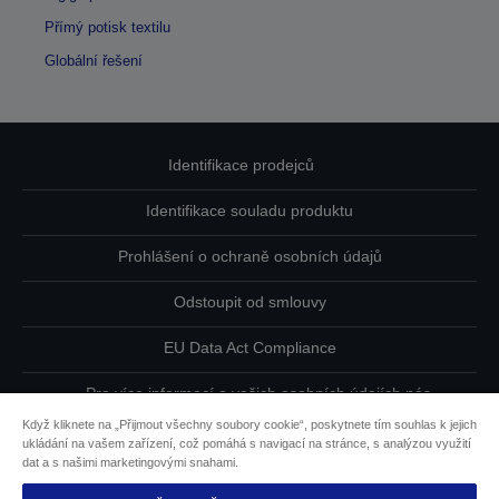
Přímý potisk textilu
Globální řešení
Identifikace prodejců
Identifikace souladu produktu
Prohlášení o ochraně osobních údajů
Odstoupit od smlouvy
EU Data Act Compliance
Pro více informací o vašich osobních údajích nás
kontaktujte
Když kliknete na „Přijmout všechny soubory cookie“, poskytnete tím souhlas k jejich
ukládání na vašem zařízení, což pomáhá s navigací na stránce, s analýzou využití
Informace o souborech cookie
dat a s našimi marketingovými snahami.