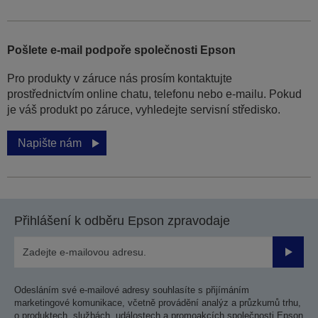
Pošlete e-mail podpoře společnosti Epson
Pro produkty v záruce nás prosím kontaktujte
prostřednictvím online chatu, telefonu nebo e-mailu. Pokud
je váš produkt po záruce, vyhledejte servisní středisko.
Napište nám
Přihlášení k odběru Epson zpravodaje
Odesla
Odesláním své e-mailové adresy souhlasíte s přijímáním
marketingové komunikace, včetně provádění analýz a průzkumů trhu,
o produktech, službách, událostech a promoakcích společnosti Epson