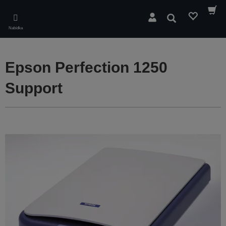
Skip
to
Hledat
main
Nabídka
content
Epson Perfection 1250
Support