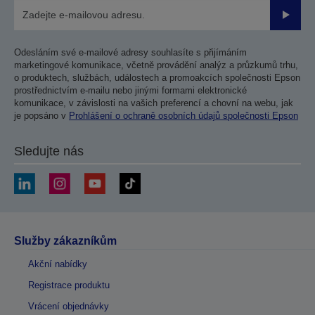
Odesla
Odesláním své e-mailové adresy souhlasíte s přijímáním
marketingové komunikace, včetně provádění analýz a průzkumů trhu,
o produktech, službách, událostech a promoakcích společnosti Epson
prostřednictvím e-mailu nebo jinými formami elektronické
komunikace, v závislosti na vašich preferencí a chovní na webu, jak
je popsáno v
Prohlášení o ochraně osobních údajů společnosti Epson
Sledujte nás
Služby zákazníkům
Akční nabídky
Registrace produktu
Vrácení objednávky