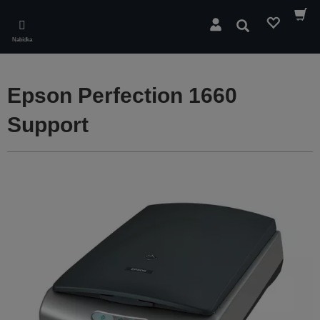
Skip
to
Hledat
main
Nabídka
content
Epson Perfection 1660
Support