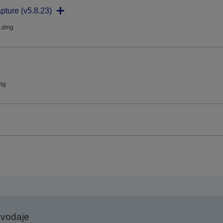
pture (v5.8.23)
.dmg
mg
avodaje