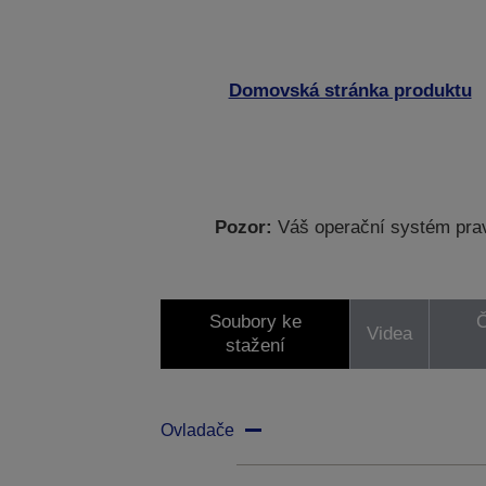
Domovská stránka produktu
Pozor:
Váš operační systém prav
Soubory ke
Č
Videa
stažení
Ovladače