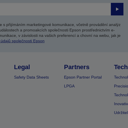
Odesl
e s přijímáním marketingové komunikace, včetně provádění analýz
událostech a promoakcích společnosti Epson prostřednictvím e-
unikace, v závislosti na vašich preferencí a chovní na webu, jak je
 údajů společnosti Epson
Legal
Partners
Tech
Safety Data Sheets
Epson Partner Portal
Technol
LPGA
Precisi
Technol
Inovati
Udržite