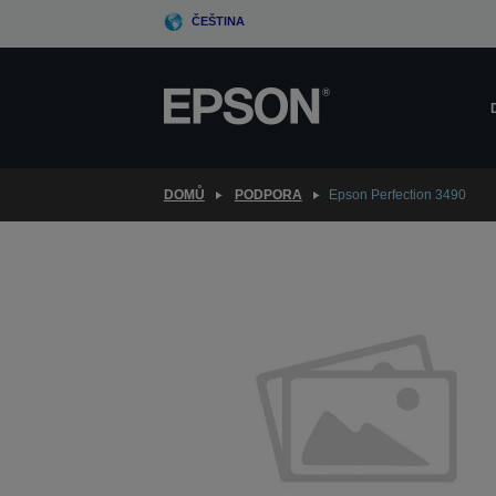
Skip
ČEŠTINA
to
main
content
DOMŮ
PODPORA
Epson Perfection 3490