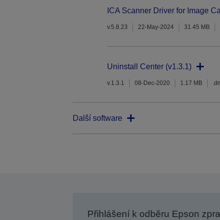
ICA Scanner Driver for Image Ca
v.5.8.23
22-May-2024
31.45 MB
Uninstall Center (v1.3.1)
v.1.3.1
08-Dec-2020
1.17 MB
.d
Další software
Přihlášení k odběru Epson zpr