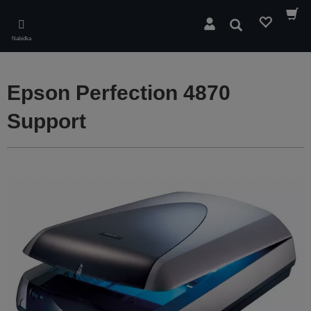
Skip
to
Hledat
main
Nabídka
content
Epson Perfection 4870
Support