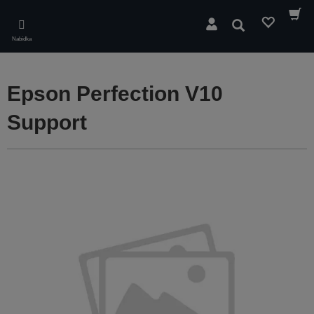
Skip
to
Hledat
main
Nabídka
content
Epson Perfection V10
Support