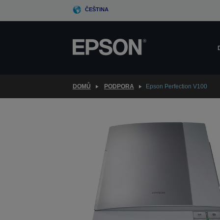
Skip
ČEŠTINA
to
main
content
DOMŮ
PODPORA
Epson Perfection V100