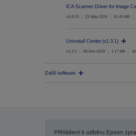
ICA Scanner Driver for Image Ca
v.5.8.23
22-May-2024
31.45 MB
Uninstall Center (v1.3.1)
v.1.3.1
08-Dec-2020
1.17 MB
.d
Další software
Přihlášení k odběru Epson zpr