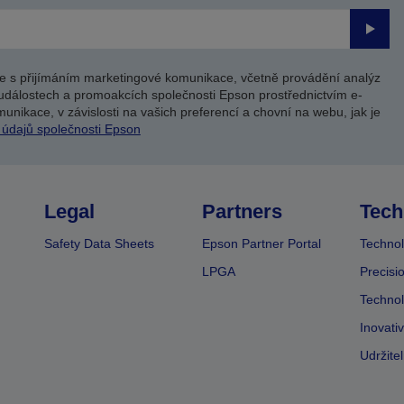
Odesl
e s přijímáním marketingové komunikace, včetně provádění analýz
událostech a promoakcích společnosti Epson prostřednictvím e-
unikace, v závislosti na vašich preferencí a chovní na webu, jak je
 údajů společnosti Epson
Legal
Partners
Tech
Safety Data Sheets
Epson Partner Portal
Technol
LPGA
Precisi
Technol
Inovati
Udržite