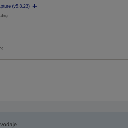
pture (v5.8.23)
.dmg
mg
avodaje