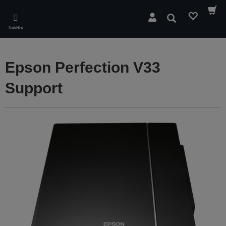
Skip
to
Hledat
main
Nabídka
content
Epson Perfection V33
Support