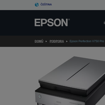
Skip
ČEŠTINA
to
main
content
DOMŮ
PODPORA
Epson Perfection V750 Pro