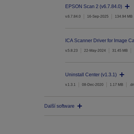
EPSON Scan 2 (v6.7.84.0)
v.6.7.84.0
16-Sep-2025
134.94 MB
ICA Scanner Driver for Image Ca
v.5.8.23
22-May-2024
31.45 MB
Uninstall Center (v1.3.1)
v.1.3.1
08-Dec-2020
1.17 MB
.d
Další software