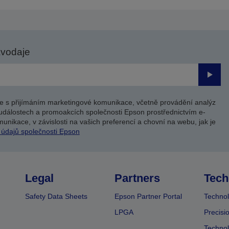
avodaje
Odesl
e s přijímáním marketingové komunikace, včetně provádění analýz
událostech a promoakcích společnosti Epson prostřednictvím e-
unikace, v závislosti na vašich preferencí a chovní na webu, jak je
 údajů společnosti Epson
Legal
Partners
Tech
Safety Data Sheets
Epson Partner Portal
Technol
LPGA
Precisi
Technol