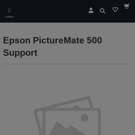
Skip
to
Hledat
main
Nabídka
content
Epson PictureMate 500
Support