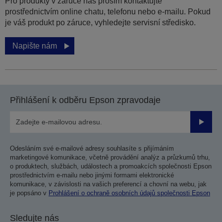
Pro produkty v záruce nás prosím kontaktujte
prostřednictvím online chatu, telefonu nebo e-mailu. Pokud
je váš produkt po záruce, vyhledejte servisní středisko.
Napište nám
Přihlášení k odběru Epson zpravodaje
Odesla
Odesláním své e-mailové adresy souhlasíte s přijímáním
marketingové komunikace, včetně provádění analýz a průzkumů trhu,
o produktech, službách, událostech a promoakcích společnosti Epson
prostřednictvím e-mailu nebo jinými formami elektronické
komunikace, v závislosti na vašich preferencí a chovní na webu, jak
je popsáno v
Prohlášení o ochraně osobních údajů společnosti Epson
Sledujte nás