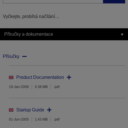
Vyčkejte, probíhá načítání…
Příručky a dokumentace
Příručky
Product Documentation
19-Jan-2006
0.38 MB
.pdf
Startup Guide
01-Jun-2005
1.43 MB
.pdf