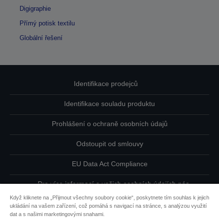
Digigraphie
Přímý potisk textilu
Globální řešení
Identifikace prodejců
Identifikace souladu produktu
Prohlášení o ochraně osobních údajů
Odstoupit od smlouvy
EU Data Act Compliance
Pro více informací o vašich osobních údajích nás
kontaktujte
Když kliknete na „Přijmout všechny soubory cookie“, poskytnete tím souhlas k jejich
ukládání na vašem zařízení, což pomáhá s navigací na stránce, s analýzou využití
Informace o souborech cookie
dat a s našimi marketingovými snahami.