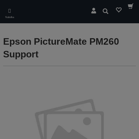
Skip
to
Hledat
main
Nabídka
content
Epson PictureMate PM260
Support