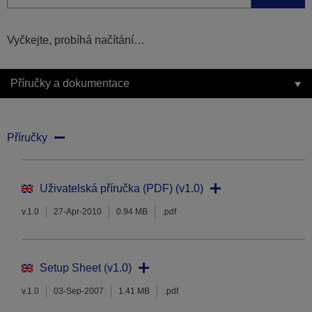
Vyčkejte, probíhá načítání…
Příručky a dokumentace
Příručky
Uživatelská příručka (PDF) (v1.0)
v.1.0
27-Apr-2010
0.94 MB
.pdf
Setup Sheet (v1.0)
v.1.0
03-Sep-2007
1.41 MB
.pdf