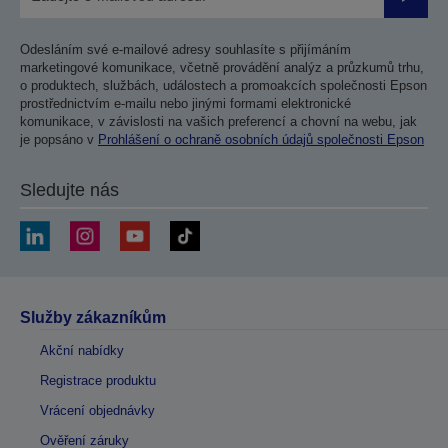
Odesla
Odesláním své e-mailové adresy souhlasíte s přijímáním
marketingové komunikace, včetně provádění analýz a průzkumů trhu,
o produktech, službách, událostech a promoakcích společnosti Epson
prostřednictvím e-mailu nebo jinými formami elektronické
komunikace, v závislosti na vašich preferencí a chovní na webu, jak
je popsáno v
Prohlášení o ochraně osobních údajů společnosti Epson
Sledujte nás
Služby zákazníkům
Akční nabídky
Registrace produktu
Vrácení objednávky
Ověření záruky