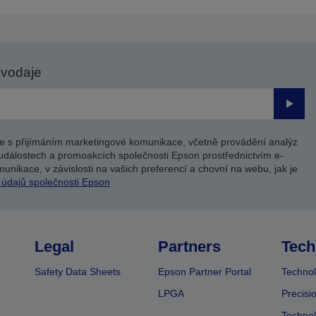
avodaje
Odesl
e s přijímáním marketingové komunikace, včetně provádění analýz
událostech a promoakcích společnosti Epson prostřednictvím e-
unikace, v závislosti na vašich preferencí a chovní na webu, jak je
 údajů společnosti Epson
Legal
Partners
Tech
Safety Data Sheets
Epson Partner Portal
Technol
LPGA
Precisi
Technol