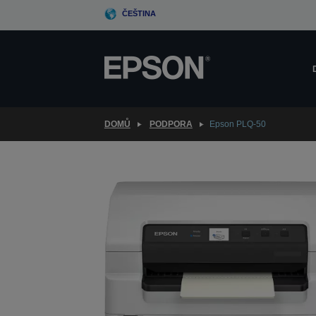
Skip
ČEŠTINA
to
main
content
DOMŮ
PODPORA
Epson PLQ-50