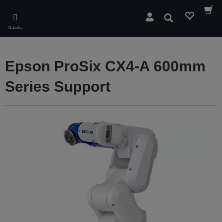
Skip
to
Hledat
main
Nabídka
content
Epson ProSix CX4-A 600mm
Series Support