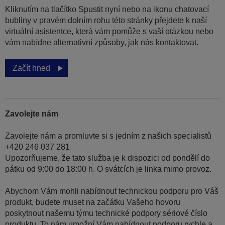
Kliknutím na tlačítko Spustit nyní nebo na ikonu chatovací
bubliny v pravém dolním rohu této stránky přejdete k naší
virtuální asistentce, která vám pomůže s vaší otázkou nebo
vám nabídne alternativní způsoby, jak nás kontaktovat.
Začít hned
Zavolejte nám
Zavolejte nám a promluvte si s jedním z našich specialistů
+420 246 037 281
Upozorňujeme, že tato služba je k dispozici od pondělí do
pátku od 9:00 do 18:00 h. O svátcích je linka mimo provoz.
Abychom Vám mohli nabídnout technickou podporu pro Váš
produkt, budete muset na začátku Vašeho hovoru
poskytnout našemu týmu technické podpory sériové číslo
produktu. To nám umožní Vám nabídnout podporu rychle a