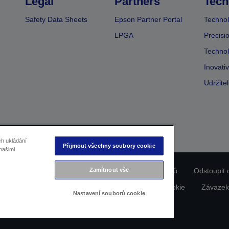
Legal
Partners
Tech
Safety Data Sheets
Epson Partner Portal
Technol
LPGA
Precisi
Technol
Inovati
Udržite
ch ukládání
Přijmout všechny soubory cookie
našimi
Zamítnout vše
ladu produktu
Prohlášení o ochraně osobních údajů
Odstoupit 
dajích nás kontaktujte
Informace o souborech cookie
Závazek
Nastavení souborů cookie
Copyright © 2026 Seiko Epson