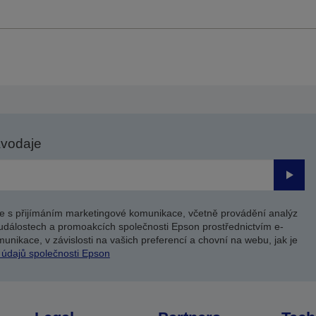
avodaje
Odesl
e s přijímáním marketingové komunikace, včetně provádění analýz
událostech a promoakcích společnosti Epson prostřednictvím e-
unikace, v závislosti na vašich preferencí a chovní na webu, jak je
 údajů společnosti Epson