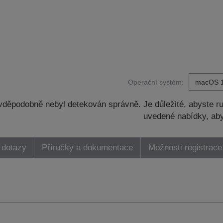
Operační systém:
děpodobně nebyl detekován správně. Je důležité, abyste ru
uvedené nabídky, aby
 dotazy
Příručky a dokumentace
Možnosti registrace