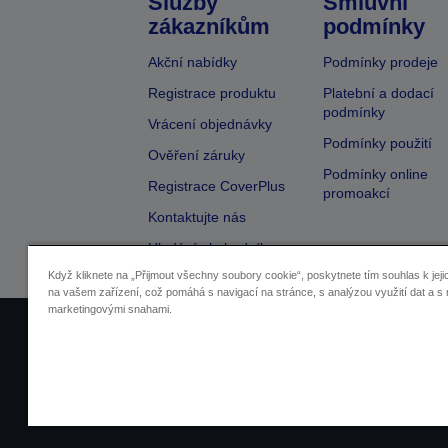
Služby
Smluvní
zákazníkům
podmínky
Akční nabídky
Podmínky prodeje
Registrace produktu
Platební a dodací
podmínky
Vrácení objednávky
Podmínky použití
Ověření záruky
Podmínky online
Registrace CoverPlus
promoakcí
Kontaktujte nás
Hledání obchodníka
Když kliknete na „Přijmout všechny soubory cookie“, poskytnete tím souhlas k jeji
na vašem zařízení, což pomáhá s navigací na stránce, s analýzou využití dat a s 
marketingovými snahami.
Identifikace prodejců
Identifikace sou
Pro více informací o vašich osobních ú