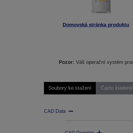
Domovská stránka produktu
Pozor:
Váš operační systém prav
Soubory ke stažení
Často kladené
CAD Data
CAD Drawing