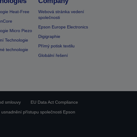
nologies
Company
ogie Heat-Free
Webová stránka vedení
společnosti
onCore
Epson Europe Electronics
ogie Micro Piezo
Digigraphie
vní Technologie
Přímý potisk textilu
lné technologie
Globální řešení
od smlouvy
EU Data Act Compliance
 usnadnění přístupu společnosti Epson