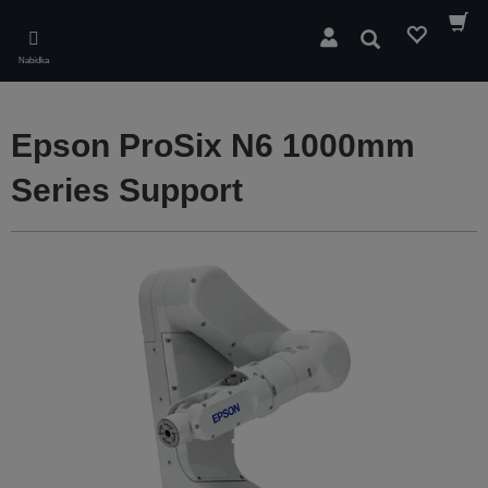
Skip
to
Hledat
main
Nabídka
content
Epson ProSix N6 1000mm
Series Support