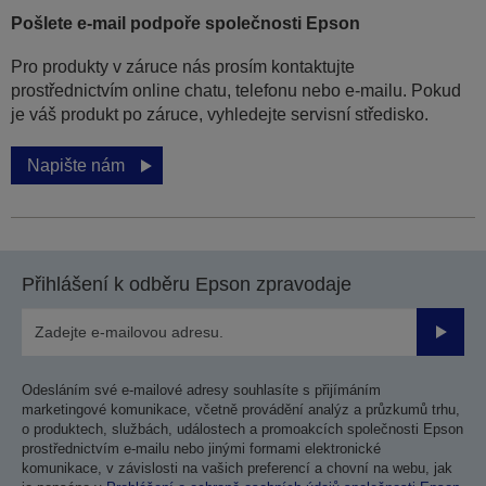
Pošlete e-mail podpoře společnosti Epson
Pro produkty v záruce nás prosím kontaktujte
prostřednictvím online chatu, telefonu nebo e-mailu. Pokud
je váš produkt po záruce, vyhledejte servisní středisko.
Napište nám
Přihlášení k odběru Epson zpravodaje
Odesla
Odesláním své e-mailové adresy souhlasíte s přijímáním
marketingové komunikace, včetně provádění analýz a průzkumů trhu,
o produktech, službách, událostech a promoakcích společnosti Epson
prostřednictvím e-mailu nebo jinými formami elektronické
komunikace, v závislosti na vašich preferencí a chovní na webu, jak