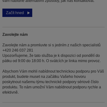
vám nabídne alternativní způsoby, jak nás kontaktovat.
Začít hned
Zavolejte nám
Zavolejte nám a promluvte si s jedním z našich specialistů
+420 246 037 281
Upozorňujeme, že tato služba je k dispozici od pondělí do
pátku od 9:00 do 18:00 h. O svátcích je linka mimo provoz.
Abychom Vám mohli nabídnout technickou podporu pro Váš
produkt, budete muset na začátku Vašeho hovoru
poskytnout našemu týmu technické podpory sériové číslo
produktu. To nám umožní Vám nabídnout podporu rychle a
efektivně.