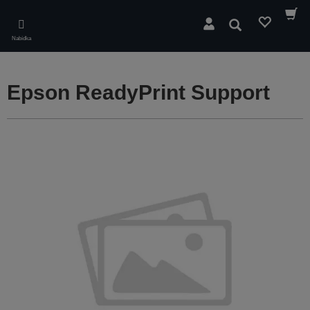
Skip
to
Hledat
main
Nabídka
content
Epson ReadyPrint Support