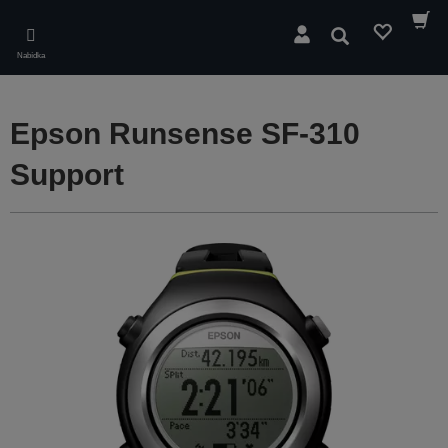
Skip
to
Hledat
main
Nabídka
content
Epson Runsense SF-310
Support