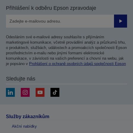
Přihlášení k odběru Epson zpravodaje
Odesla
Odesláním své e-mailové adresy souhlasíte s přijímáním
marketingové komunikace, včetně provádění analýz a průzkumů trhu,
o produktech, službách, událostech a promoakcích společnosti Epson
prostřednictvím e-mailu nebo jinými formami elektronické
komunikace, v závislosti na vašich preferencí a chovní na webu, jak
je popsáno v
Prohlášení o ochraně osobních údajů společnosti Epson
Sledujte nás
Služby zákazníkům
Akční nabídky