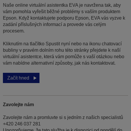
Naše online virtuální asistentka EVA je navržena tak, aby
vám pomohla vyřešit běžné problémy s vaším produktem
Epson. Když kontaktujete podporu Epson, EVA vás vyzve k
zadání příslušných informací a provede vás celým
procesem.
Kliknutím na tlačítko Spustit nyní nebo na ikonu chatovací
bubliny v pravém dolním rohu této stránky přejdete k naší
virtuální asistentce, která vám pomůže s vaší otázkou nebo
vám nabídne alternativní způsoby, jak nás kontaktovat.
Začít hned
Zavolejte nám
Zavolejte nám a promluvte si s jedním z našich specialistů
+420 246 037 281
Upozorňujeme, že tato služba je k dispozici od pondělí do