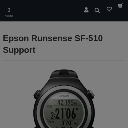
Skip
to
Hledat
main
Nabídka
content
Epson Runsense SF-510
Support