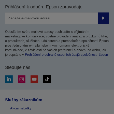
Přihlášení k odběru Epson zpravodaje
Odesla
Odesláním své e-mailové adresy souhlasíte s přijímáním
marketingové komunikace, včetně provádění analýz a průzkumů trhu,
o produktech, službách, událostech a promoakcích společnosti Epson
prostřednictvím e-mailu nebo jinými formami elektronické
komunikace, v závislosti na vašich preferencí a chovní na webu, jak
je popsáno v
Prohlášení o ochraně osobních údajů společnosti Epson
Sledujte nás
Služby zákazníkům
Akční nabídky