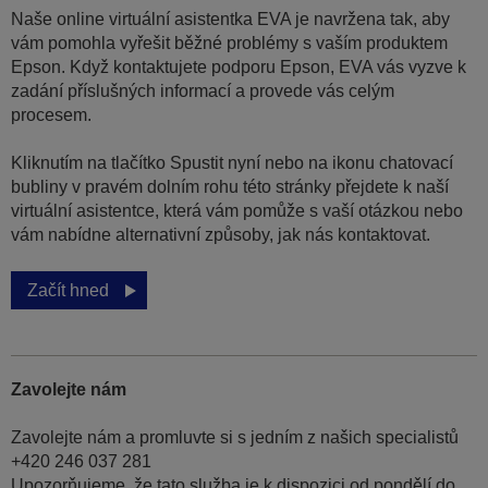
Naše online virtuální asistentka EVA je navržena tak, aby
vám pomohla vyřešit běžné problémy s vaším produktem
Epson. Když kontaktujete podporu Epson, EVA vás vyzve k
zadání příslušných informací a provede vás celým
procesem.
Kliknutím na tlačítko Spustit nyní nebo na ikonu chatovací
bubliny v pravém dolním rohu této stránky přejdete k naší
virtuální asistentce, která vám pomůže s vaší otázkou nebo
vám nabídne alternativní způsoby, jak nás kontaktovat.
Začít hned
Zavolejte nám
Zavolejte nám a promluvte si s jedním z našich specialistů
+420 246 037 281
Upozorňujeme, že tato služba je k dispozici od pondělí do