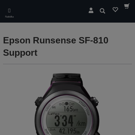
Skip
to
Hledat
main
Nabídka
content
Epson Runsense SF-810
Support