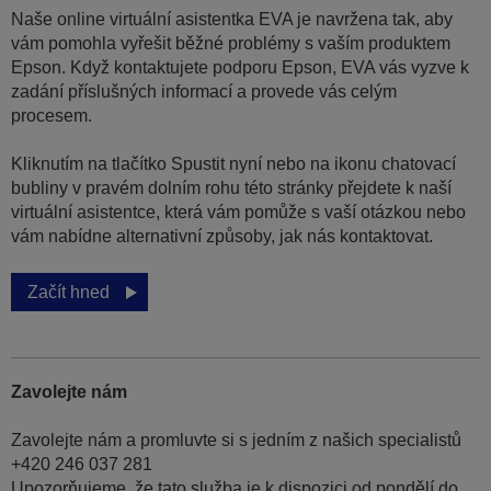
Naše online virtuální asistentka EVA je navržena tak, aby
vám pomohla vyřešit běžné problémy s vaším produktem
Epson. Když kontaktujete podporu Epson, EVA vás vyzve k
zadání příslušných informací a provede vás celým
procesem.
Kliknutím na tlačítko Spustit nyní nebo na ikonu chatovací
bubliny v pravém dolním rohu této stránky přejdete k naší
virtuální asistentce, která vám pomůže s vaší otázkou nebo
vám nabídne alternativní způsoby, jak nás kontaktovat.
Začít hned
Zavolejte nám
Zavolejte nám a promluvte si s jedním z našich specialistů
+420 246 037 281
Upozorňujeme, že tato služba je k dispozici od pondělí do