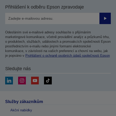
Přihlášení k odběru Epson zpravodaje
Odesla
Odesláním své e-mailové adresy souhlasíte s přijímáním
marketingové komunikace, včetně provádění analýz a průzkumů trhu,
o produktech, službách, událostech a promoakcích společnosti Epson
prostřednictvím e-mailu nebo jinými formami elektronické
komunikace, v závislosti na vašich preferencí a chovní na webu, jak
je popsáno v
Prohlášení o ochraně osobních údajů společnosti Epson
Sledujte nás
Služby zákazníkům
Akční nabídky