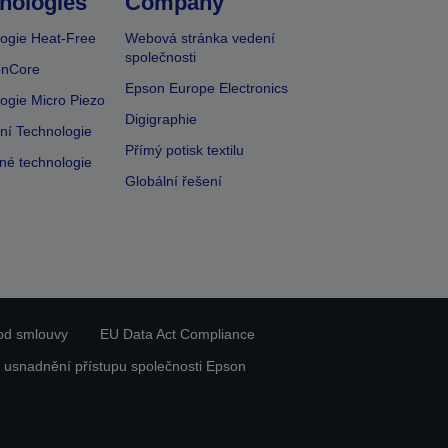
nologies
Company
ogie Heat-Free
Webová stránka vedení
společnosti
onCore
Epson Europe Electronics
ogie Micro Piezo
Digigraphie
vní Technologie
Přímý potisk textilu
lné technologie
Globální řešení
od smlouvy
EU Data Act Compliance
 usnadnění přístupu společnosti Epson