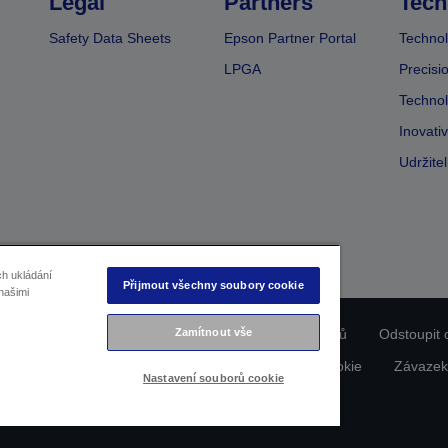
Legal
Partners
Tech
Safety Data Sheets
Epson Partner Portal
Technol
LPGA
Precisi
Technol
Inovati
Udržite
ch ukládání
Přijmout všechny soubory cookie
našimi
Zamítnout vše
ladu produktu
Prohlášení o ochraně osobních údajů
Odstoupit 
dajích nás kontaktujte
Informace o souborech cookie
Závazek
Nastavení souborů cookie
Copyright © 2026 Seiko Epson