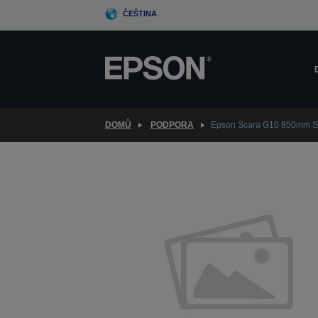
Skip
ČEŠTINA
to
main
content
DOMŮ
PODPORA
Epson Scara G10 850mm S