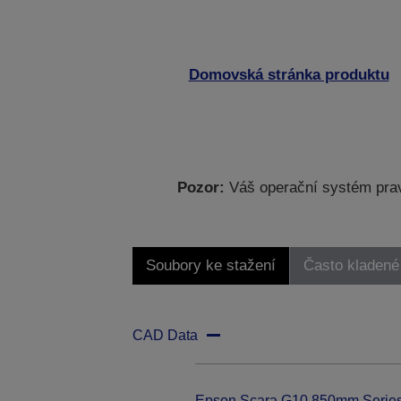
Domovská stránka produktu
Pozor:
Váš operační systém prav
Soubory ke stažení
Často kladené
CAD Data
Epson Scara G10 850mm Serie