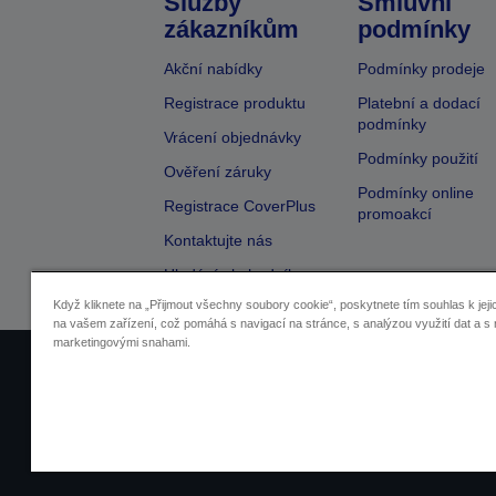
Služby
Smluvní
zákazníkům
podmínky
Akční nabídky
Podmínky prodeje
Registrace produktu
Platební a dodací
podmínky
Vrácení objednávky
Podmínky použití
Ověření záruky
Podmínky online
Registrace CoverPlus
promoakcí
Kontaktujte nás
Hledání obchodníka
Když kliknete na „Přijmout všechny soubory cookie“, poskytnete tím souhlas k jeji
na vašem zařízení, což pomáhá s navigací na stránce, s analýzou využití dat a s 
marketingovými snahami.
Identifikace prodejců
Identifikace sou
Pro více informací o vašich osobních ú