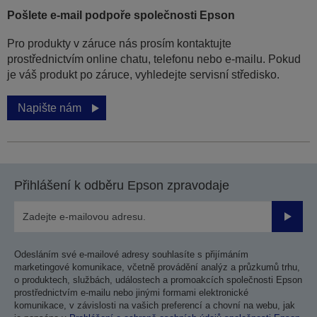
Pošlete e-mail podpoře společnosti Epson
Pro produkty v záruce nás prosím kontaktujte
prostřednictvím online chatu, telefonu nebo e-mailu. Pokud
je váš produkt po záruce, vyhledejte servisní středisko.
Napište nám
Přihlášení k odběru Epson zpravodaje
Odesla
Odesláním své e-mailové adresy souhlasíte s přijímáním
marketingové komunikace, včetně provádění analýz a průzkumů trhu,
o produktech, službách, událostech a promoakcích společnosti Epson
prostřednictvím e-mailu nebo jinými formami elektronické
komunikace, v závislosti na vašich preferencí a chovní na webu, jak