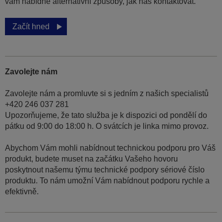
vám nabídne alternativní způsoby, jak nás kontaktovat.
Začít hned
Zavolejte nám
Zavolejte nám a promluvte si s jedním z našich specialistů
+420 246 037 281
Upozorňujeme, že tato služba je k dispozici od pondělí do
pátku od 9:00 do 18:00 h. O svátcích je linka mimo provoz.
Abychom Vám mohli nabídnout technickou podporu pro Váš
produkt, budete muset na začátku Vašeho hovoru
poskytnout našemu týmu technické podpory sériové číslo
produktu. To nám umožní Vám nabídnout podporu rychle a
efektivně.