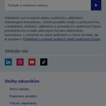
Odesla
Odesláním své e-mailové adresy souhlasíte s přijímáním
marketingové komunikace, včetně provádění analýz a průzkumů trhu,
o produktech, službách, událostech a promoakcích společnosti Epson
prostřednictvím e-mailu nebo jinými formami elektronické
komunikace, v závislosti na vašich preferencí a chovní na webu, jak
je popsáno v
Prohlášení o ochraně osobních údajů společnosti Epson
Sledujte nás
Služby zákazníkům
Akční nabídky
Registrace produktu
Vrácení objednávky