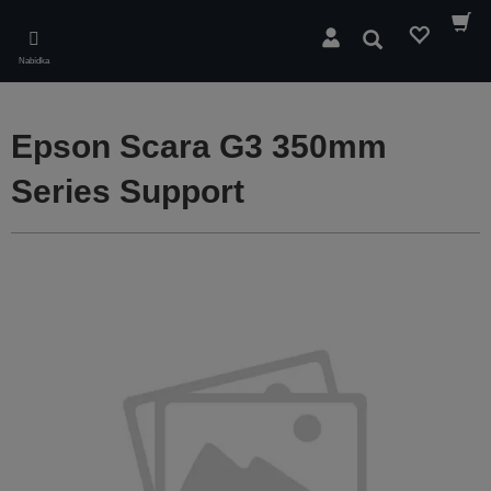
Skip
to
Hledat
main
Nabídka
content
Epson Scara G3 350mm
Series Support