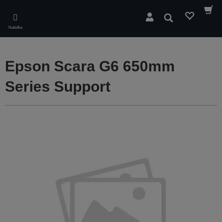
Skip
to
Hledat
main
Nabídka
content
Epson Scara G6 650mm
Series Support