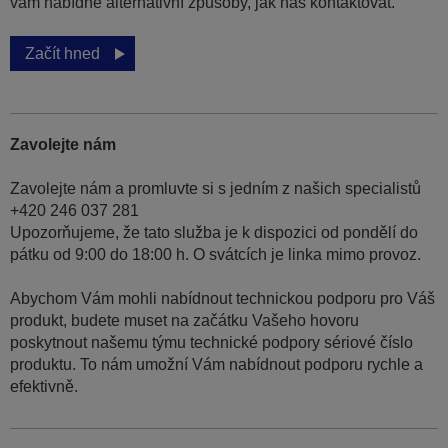
vám nabídne alternativní způsoby, jak nás kontaktovat.
Začít hned
Zavolejte nám
Zavolejte nám a promluvte si s jedním z našich specialistů
+420 246 037 281
Upozorňujeme, že tato služba je k dispozici od pondělí do
pátku od 9:00 do 18:00 h. O svátcích je linka mimo provoz.
Abychom Vám mohli nabídnout technickou podporu pro Váš
produkt, budete muset na začátku Vašeho hovoru
poskytnout našemu týmu technické podpory sériové číslo
produktu. To nám umožní Vám nabídnout podporu rychle a
efektivně.