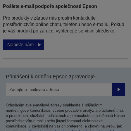
Pošlete e-mail podpoře společnosti Epson
Pro produkty v záruce nás prosím kontaktujte
prostřednictvím online chatu, telefonu nebo e-mailu. Pokud
je váš produkt po záruce, vyhledejte servisní středisko.
Napište nám
Přihlášení k odběru Epson zpravodaje
Odesla
Odesláním své e-mailové adresy souhlasíte s přijímáním
marketingové komunikace, včetně provádění analýz a průzkumů trhu,
o produktech, službách, událostech a promoakcích společnosti Epson
prostřednictvím e-mailu nebo jinými formami elektronické
komunikace, v závislosti na vašich preferencí a chovní na webu, jak