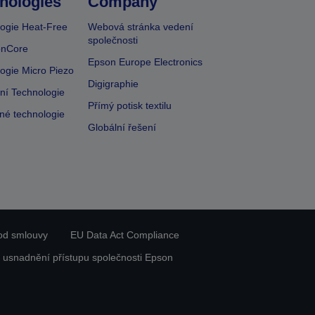
nologies
Company
ogie Heat-Free
Webová stránka vedení
společnosti
onCore
Epson Europe Electronics
ogie Micro Piezo
Digigraphie
vní Technologie
Přímý potisk textilu
lné technologie
Globální řešení
od smlouvy
EU Data Act Compliance
 usnadnění přístupu společnosti Epson