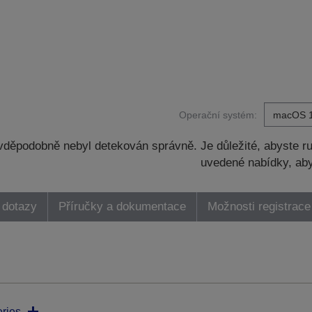
Operační systém:
děpodobně nebyl detekován správně. Je důležité, abyste ru
uvedené nabídky, aby
 dotazy
Příručky a dokumentace
Možnosti registrace
ries