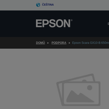
Skip
ČEŠTINA
to
main
content
DOMŮ
PODPORA
Epson Scara GX10-B 650m