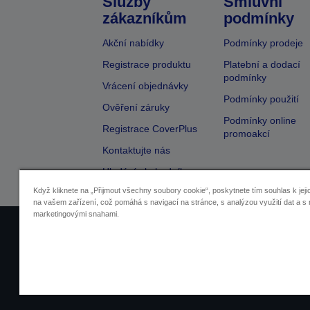
Služby
Smluvní
zákazníkům
podmínky
Akční nabídky
Podmínky prodeje
Registrace produktu
Platební a dodací
podmínky
Vrácení objednávky
Podmínky použití
Ověření záruky
Podmínky online
Registrace CoverPlus
promoakcí
Kontaktujte nás
Hledání obchodníka
Když kliknete na „Přijmout všechny soubory cookie“, poskytnete tím souhlas k jeji
na vašem zařízení, což pomáhá s navigací na stránce, s analýzou využití dat a s 
marketingovými snahami.
Identifikace prodejců
Identifikace sou
Pro více informací o vašich osobních ú