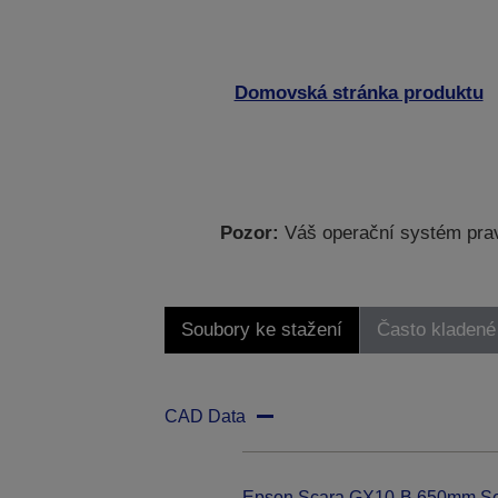
Domovská stránka produktu
Pozor:
Váš operační systém prav
Soubory ke stažení
Často kladené
CAD Data
Epson Scara GX10-B 650mm Se