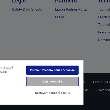
Legal
Partners
Tech
Safety Data Sheets
Epson Partner Portal
Technol
LPGA
Precisi
Technol
Inovati
Udržite
ch ukládání
Přijmout všechny soubory cookie
našimi
Zamítnout vše
ladu produktu
Prohlášení o ochraně osobních údajů
Odstoupit 
dajích nás kontaktujte
Informace o souborech cookie
Závazek
Nastavení souborů cookie
Copyright © 2026 Seiko Epson