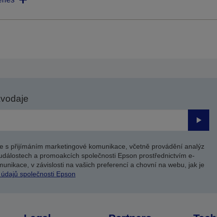
avodaje
Odesl
e s přijímáním marketingové komunikace, včetně provádění analýz
událostech a promoakcích společnosti Epson prostřednictvím e-
unikace, v závislosti na vašich preferencí a chovní na webu, jak je
 údajů společnosti Epson