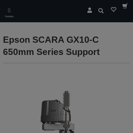
Skip
to
Hledat
main
Nabídka
content
Epson SCARA GX10-C
650mm Series Support