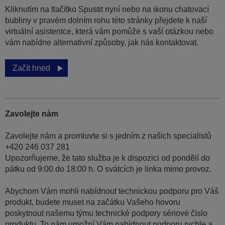
Kliknutím na tlačítko Spustit nyní nebo na ikonu chatovací
bubliny v pravém dolním rohu této stránky přejdete k naší
virtuální asistentce, která vám pomůže s vaší otázkou nebo
vám nabídne alternativní způsoby, jak nás kontaktovat.
Začít hned
Zavolejte nám
Zavolejte nám a promluvte si s jedním z našich specialistů
+420 246 037 281
Upozorňujeme, že tato služba je k dispozici od pondělí do
pátku od 9:00 do 18:00 h. O svátcích je linka mimo provoz.
Abychom Vám mohli nabídnout technickou podporu pro Váš
produkt, budete muset na začátku Vašeho hovoru
poskytnout našemu týmu technické podpory sériové číslo
produktu. To nám umožní Vám nabídnout podporu rychle a