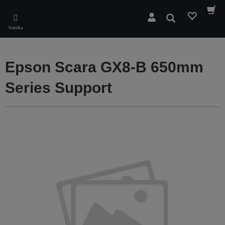
Skip
to
Hledat
main
Nabídka
content
Epson Scara GX8-B 650mm
Series Support