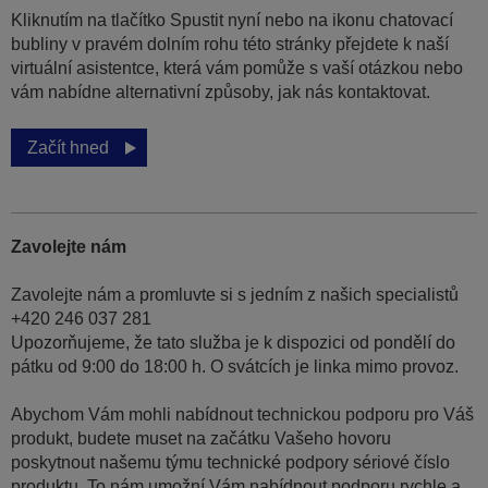
Kliknutím na tlačítko Spustit nyní nebo na ikonu chatovací
bubliny v pravém dolním rohu této stránky přejdete k naší
virtuální asistentce, která vám pomůže s vaší otázkou nebo
vám nabídne alternativní způsoby, jak nás kontaktovat.
Začít hned
Zavolejte nám
Zavolejte nám a promluvte si s jedním z našich specialistů
+420 246 037 281
Upozorňujeme, že tato služba je k dispozici od pondělí do
pátku od 9:00 do 18:00 h. O svátcích je linka mimo provoz.
Abychom Vám mohli nabídnout technickou podporu pro Váš
produkt, budete muset na začátku Vašeho hovoru
poskytnout našemu týmu technické podpory sériové číslo
produktu. To nám umožní Vám nabídnout podporu rychle a