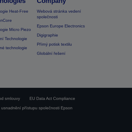
nologies
Company
ogie Heat-Free
Webová stránka vedení
společnosti
onCore
Epson Europe Electronics
ogie Micro Piezo
Digigraphie
vní Technologie
Přímý potisk textilu
lné technologie
Globální řešení
od smlouvy
EU Data Act Compliance
 usnadnění přístupu společnosti Epson