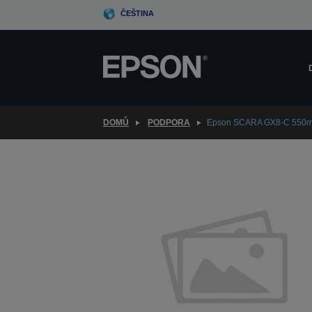
Skip
ČEŠTINA
to
main
content
DOMŮ
PODPORA
Epson SCARA GX8-C 550m