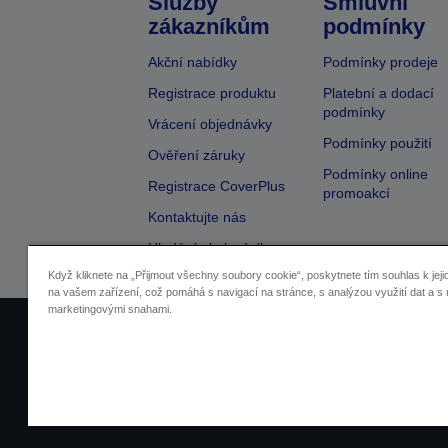
Služby
Smluvní
zákazníkům
podmínky
Akční nabídky
Podmínky prodeje
Registrace produktu
Platební a dodací
podmínky
Vrácení objednávky
Podmínky použití
Ověření záruky
Podmínky online
Registrace CoverPlus
promoakcí
Kontaktujte nás
Hledání obchodníka
Když kliknete na „Přijmout všechny soubory cookie“, poskytnete tím souhlas k jeji
na vašem zařízení, což pomáhá s navigací na stránce, s analýzou využití dat a s 
marketingovými snahami.
Identifikace prodejců
Identifikace sou
Pro více informací o vašich osobních ú