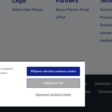
Legal
Partners
Tech
Safety Data Sheets
Epson Partner Portal
Technol
LPGA
Precisi
Technol
Inovati
Udržite
ch ukládání
Přijmout všechny soubory cookie
našimi
Zamítnout vše
ladu produktu
Prohlášení o ochraně osobních údajů
Odstoupit 
dajích nás kontaktujte
Informace o souborech cookie
Závazek
Nastavení souborů cookie
Copyright © 2026 Seiko Epson