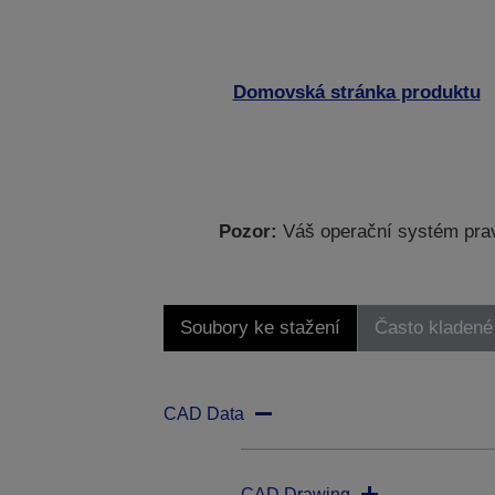
Domovská stránka produktu
Pozor:
Váš operační systém prav
Soubory ke stažení
Často kladené
CAD Data
CAD Drawing