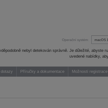
Operační systém:
děpodobně nebyl detekován správně. Je důležité, abyste ru
uvedené nabídky, aby
 dotazy
Příručky a dokumentace
Možnosti registrace