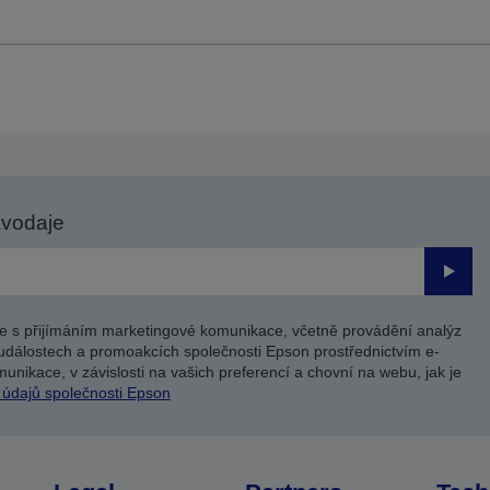
avodaje
Odesl
e s přijímáním marketingové komunikace, včetně provádění analýz
událostech a promoakcích společnosti Epson prostřednictvím e-
unikace, v závislosti na vašich preferencí a chovní na webu, jak je
 údajů společnosti Epson