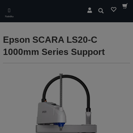
Skip
to
Hledat
main
Nabídka
content
Epson SCARA LS20-C
1000mm Series Support