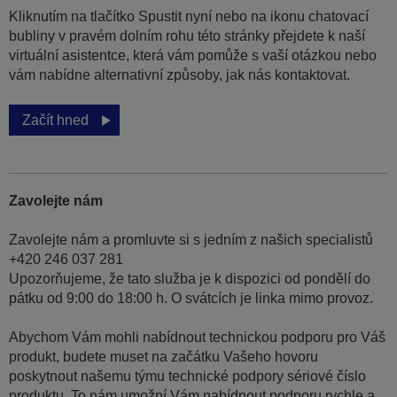
Kliknutím na tlačítko Spustit nyní nebo na ikonu chatovací
bubliny v pravém dolním rohu této stránky přejdete k naší
virtuální asistentce, která vám pomůže s vaší otázkou nebo
vám nabídne alternativní způsoby, jak nás kontaktovat.
Začít hned
Zavolejte nám
Zavolejte nám a promluvte si s jedním z našich specialistů
+420 246 037 281
Upozorňujeme, že tato služba je k dispozici od pondělí do
pátku od 9:00 do 18:00 h. O svátcích je linka mimo provoz.
Abychom Vám mohli nabídnout technickou podporu pro Váš
produkt, budete muset na začátku Vašeho hovoru
poskytnout našemu týmu technické podpory sériové číslo
produktu. To nám umožní Vám nabídnout podporu rychle a