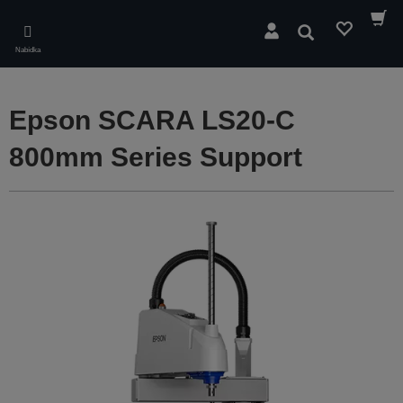
Skip
to
Hledat
main
Nabídka
content
Epson SCARA LS20-C
800mm Series Support