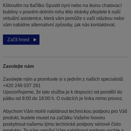
Kliknutím na tlačítko Spustit nyní nebo na ikonu chatovací
bubliny v pravém dolním rohu této stránky přejdete k naší
virtuální asistentce, která vám pomůže s vaší otázkou nebo
vám nabídne alternativní způsoby, jak nás kontaktovat.
Začít hned
Zavolejte nám
Zavolejte nám a promluvte si s jedním z našich specialistů
+420 246 037 281
Upozorňujeme, že tato služba je k dispozici od pondělí do
pátku od 9:00 do 18:00 h. O svátcích je linka mimo provoz.
Abychom Vám mohli nabídnout technickou podporu pro Váš
produkt, budete muset na začátku Vašeho hovoru
poskytnout našemu týmu technické podpory sériové číslo
produktu. To nám umožní Vám nabídnout podporu rychle a