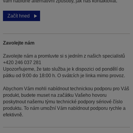
vám nabídne alternativní způsoby, jak nás kontaktovat.
Začít hned
Zavolejte nám
Zavolejte nám a promluvte si s jedním z našich specialistů
+420 246 037 281
Upozorňujeme, že tato služba je k dispozici od pondělí do
pátku od 9:00 do 18:00 h. O svátcích je linka mimo provoz.
Abychom Vám mohli nabídnout technickou podporu pro Váš
produkt, budete muset na začátku Vašeho hovoru
poskytnout našemu týmu technické podpory sériové číslo
produktu. To nám umožní Vám nabídnout podporu rychle a
efektivně.