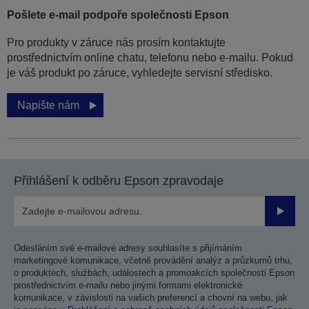
Pošlete e-mail podpoře společnosti Epson
Pro produkty v záruce nás prosím kontaktujte
prostřednictvím online chatu, telefonu nebo e-mailu. Pokud
je váš produkt po záruce, vyhledejte servisní středisko.
Napište nám
Přihlášení k odběru Epson zpravodaje
Odesla
Odesláním své e-mailové adresy souhlasíte s přijímáním
marketingové komunikace, včetně provádění analýz a průzkumů trhu,
o produktech, službách, událostech a promoakcích společnosti Epson
prostřednictvím e-mailu nebo jinými formami elektronické
komunikace, v závislosti na vašich preferencí a chovní na webu, jak