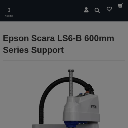
Skip
to
Hledat
main
Nabídka
content
Epson Scara LS6-B 600mm
Series Support