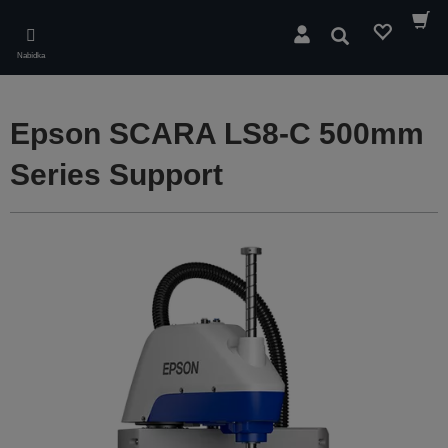
Skip
to
Hledat
main
Nabídka
content
Epson SCARA LS8-C 500mm
Series Support