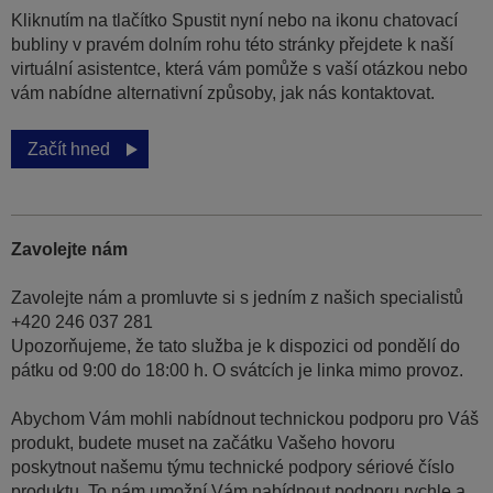
Kliknutím na tlačítko Spustit nyní nebo na ikonu chatovací
bubliny v pravém dolním rohu této stránky přejdete k naší
virtuální asistentce, která vám pomůže s vaší otázkou nebo
vám nabídne alternativní způsoby, jak nás kontaktovat.
Začít hned
Zavolejte nám
Zavolejte nám a promluvte si s jedním z našich specialistů
+420 246 037 281
Upozorňujeme, že tato služba je k dispozici od pondělí do
pátku od 9:00 do 18:00 h. O svátcích je linka mimo provoz.
Abychom Vám mohli nabídnout technickou podporu pro Váš
produkt, budete muset na začátku Vašeho hovoru
poskytnout našemu týmu technické podpory sériové číslo
produktu. To nám umožní Vám nabídnout podporu rychle a