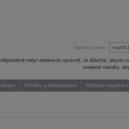
Operační systém:
děpodobně nebyl detekován správně. Je důležité, abyste ru
uvedené nabídky, aby
 dotazy
Příručky a dokumentace
Možnosti registrace