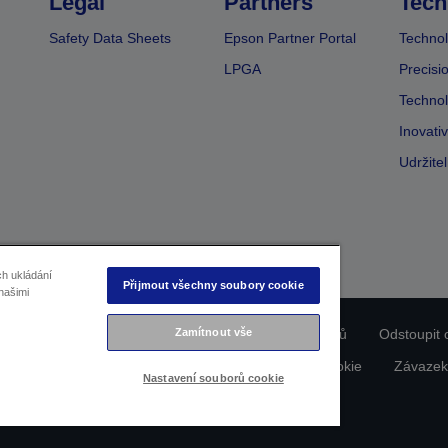
Legal
Partners
Tech
Safety Data Sheets
Epson Partner Portal
Technol
LPGA
Precisi
Technol
Inovati
Udržite
ch ukládání
Přijmout všechny soubory cookie
našimi
Zamítnout vše
ladu produktu
Prohlášení o ochraně osobních údajů
Odstoupit 
dajích nás kontaktujte
Informace o souborech cookie
Závazek
Nastavení souborů cookie
Copyright © 2026 Seiko Epson