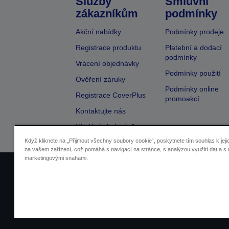
Služby
Smluvní
zákazníkům
podmínky
Akční nabídky
Podmínky prodeje
Registrace produktu
Platební a dodací
podmínky
Vrácení objednávky
Podmínky použití
Ověření záruky
Podmínky online
Registrace CoverPlus
promoakcí
Kontaktujte nás
Hledání obchodníka
Když kliknete na „Přijmout všechny soubory cookie“, poskytnete tím souhlas k jeji
na vašem zařízení, což pomáhá s navigací na stránce, s analýzou využití dat a s 
marketingovými snahami.
Identifikace prodejců
Identifikace sou
Pro více informací o vašich osobních ú