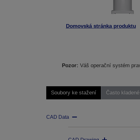
Domovská stránka produktu
Pozor:
Váš operační systém prav
Soubory ke stažení
Často kladené
CAD Data
CAD Drawing