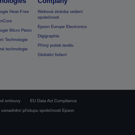
nologies
Company
ogie Heat-Free
Webová stránka vedení
společnosti
onCore
Epson Europe Electronics
ogie Micro Piezo
Digigraphie
vní Technologie
Přímý potisk textilu
lné technologie
Globální řešení
od smlouvy
EU Data Act Compliance
 usnadnění přístupu společnosti Epson