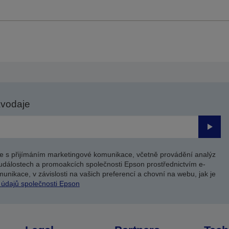
avodaje
Odesl
e s přijímáním marketingové komunikace, včetně provádění analýz
událostech a promoakcích společnosti Epson prostřednictvím e-
unikace, v závislosti na vašich preferencí a chovní na webu, jak je
 údajů společnosti Epson