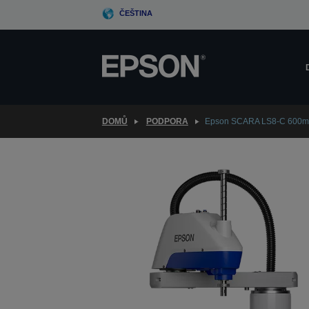
Skip
ČEŠTINA
to
main
content
DOMŮ
PODPORA
Epson SCARA LS8-C 600m