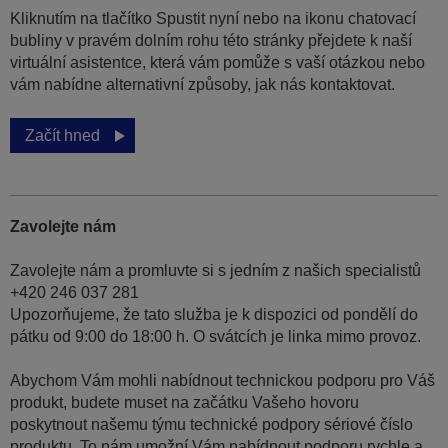
Kliknutím na tlačítko Spustit nyní nebo na ikonu chatovací
bubliny v pravém dolním rohu této stránky přejdete k naší
virtuální asistentce, která vám pomůže s vaší otázkou nebo
vám nabídne alternativní způsoby, jak nás kontaktovat.
Začít hned
Zavolejte nám
Zavolejte nám a promluvte si s jedním z našich specialistů
+420 246 037 281
Upozorňujeme, že tato služba je k dispozici od pondělí do
pátku od 9:00 do 18:00 h. O svátcích je linka mimo provoz.
Abychom Vám mohli nabídnout technickou podporu pro Váš
produkt, budete muset na začátku Vašeho hovoru
poskytnout našemu týmu technické podpory sériové číslo
produktu. To nám umožní Vám nabídnout podporu rychle a