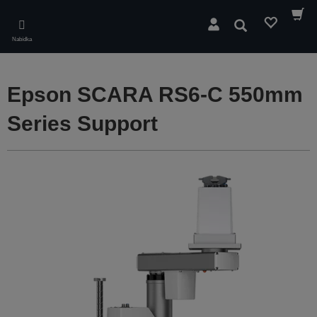
Skip
to
Hledat
main
Nabídka
content
Epson SCARA RS6-C 550mm
Series Support