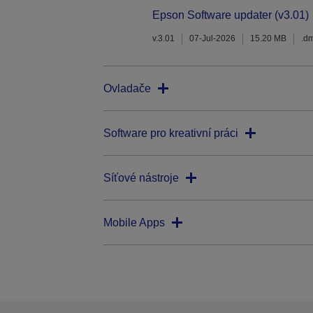
Epson Software updater (v3.01)
v.3.01
07-Jul-2026
15.20 MB
.d
Ovladače
Software pro kreativní práci
Síťové nástroje
Mobile Apps