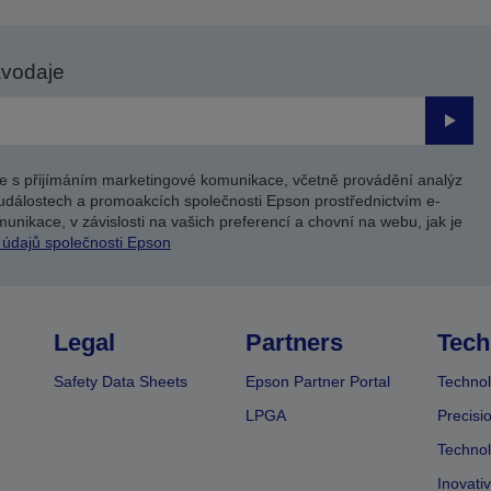
avodaje
Odesl
e s přijímáním marketingové komunikace, včetně provádění analýz
událostech a promoakcích společnosti Epson prostřednictvím e-
unikace, v závislosti na vašich preferencí a chovní na webu, jak je
 údajů společnosti Epson
Legal
Partners
Tech
Safety Data Sheets
Epson Partner Portal
Technol
LPGA
Precisi
Technol
Inovati