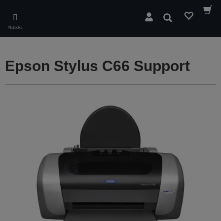
Skip
to
Hledat
main
Nabídka
content
Epson Stylus C66 Support