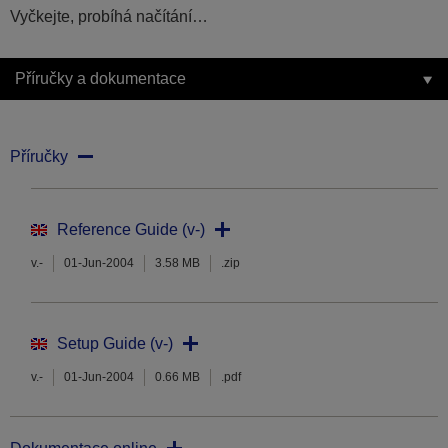
Vyčkejte, probíhá načítání…
Příručky a dokumentace
Příručky
Reference Guide (v-)
v.-
01-Jun-2004
3.58 MB
.zip
Setup Guide (v-)
v.-
01-Jun-2004
0.66 MB
.pdf