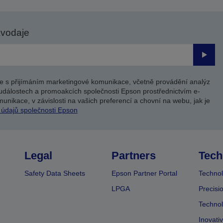
avodaje
Odesl
e s přijímáním marketingové komunikace, včetně provádění analýz
událostech a promoakcích společnosti Epson prostřednictvím e-
unikace, v závislosti na vašich preferencí a chovní na webu, jak je
 údajů společnosti Epson
Legal
Partners
Tech
Safety Data Sheets
Epson Partner Portal
Technol
LPGA
Precisi
Technol
Inovati