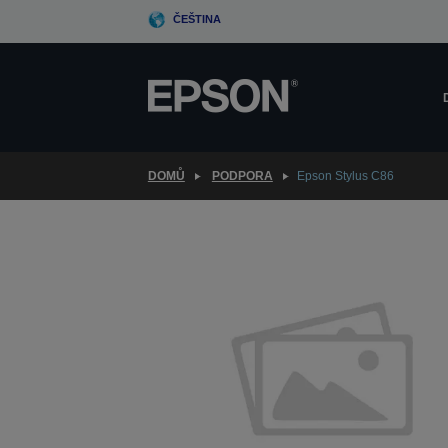
Skip
ČEŠTINA
to
main
content
DOMŮ
PODPORA
Epson Stylus C86