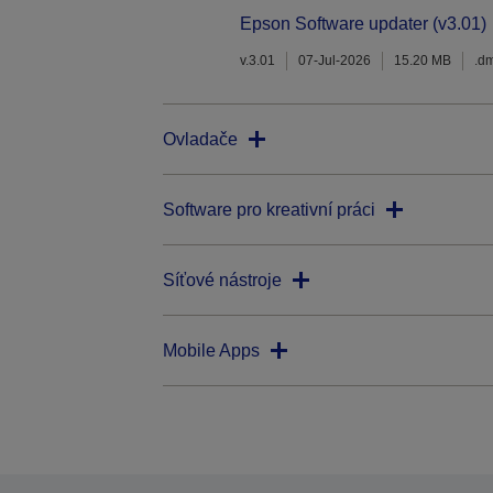
Epson Software updater (v3.01)
v.3.01
07-Jul-2026
15.20 MB
.d
Ovladače
Software pro kreativní práci
Síťové nástroje
Mobile Apps