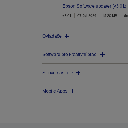
Epson Software updater (v3.01)
v.3.01
07-Jul-2026
15.20 MB
.d
Ovladače
Software pro kreativní práci
Síťové nástroje
Mobile Apps