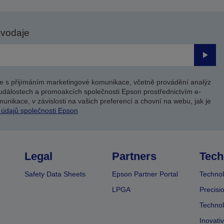
avodaje
Odesl
e s přijímáním marketingové komunikace, včetně provádění analýz
událostech a promoakcích společnosti Epson prostřednictvím e-
unikace, v závislosti na vašich preferencí a chovní na webu, jak je
 údajů společnosti Epson
Legal
Partners
Tech
Safety Data Sheets
Epson Partner Portal
Technol
LPGA
Precisi
Technol
Inovati