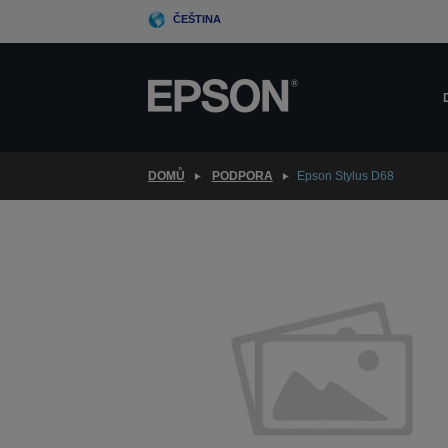
Skip
ČEŠTINA
to
main
content
DOMŮ
PODPORA
Epson Stylus D68