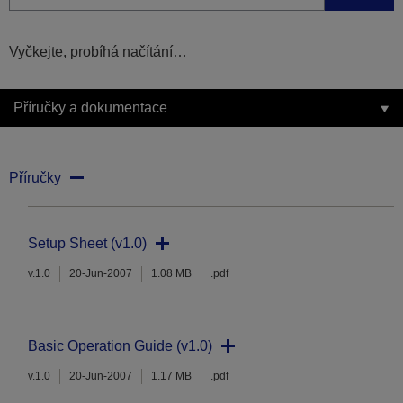
Vyčkejte, probíhá načítání…
Příručky a dokumentace
Příručky
Setup Sheet (v1.0)
v.1.0
20-Jun-2007
1.08 MB
.pdf
Basic Operation Guide (v1.0)
v.1.0
20-Jun-2007
1.17 MB
.pdf