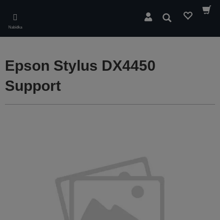
Skip
to
Hledat
main
Nabídka
content
Epson Stylus DX4450
Support