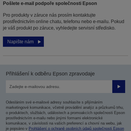
Pošlete e-mail podpoře společnosti Epson
Pro produkty v záruce nás prosím kontaktujte
prostřednictvím online chatu, telefonu nebo e-mailu. Pokud
je váš produkt po záruce, vyhledejte servisní středisko.
Napište nám
Přihlášení k odběru Epson zpravodaje
Odesla
Odesláním své e-mailové adresy souhlasíte s přijímáním
marketingové komunikace, včetně provádění analýz a průzkumů trhu,
o produktech, službách, událostech a promoakcích společnosti Epson
prostřednictvím e-mailu nebo jinými formami elektronické
komunikace, v závislosti na vašich preferencí a chovní na webu, jak
je popsáno v
Prohlášení o ochraně osobních údajů společnosti Epson