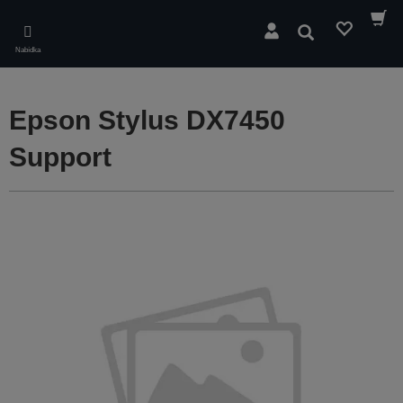
Skip
to
Hledat
main
Nabídka
content
Epson Stylus DX7450
Support