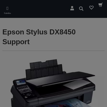
Skip
to
Hledat
main
Nabídka
content
Epson Stylus DX8450
Support