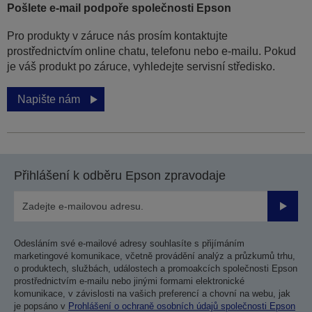
Pošlete e-mail podpoře společnosti Epson
Pro produkty v záruce nás prosím kontaktujte
prostřednictvím online chatu, telefonu nebo e-mailu. Pokud
je váš produkt po záruce, vyhledejte servisní středisko.
Napište nám
Přihlášení k odběru Epson zpravodaje
Odesla
Odesláním své e-mailové adresy souhlasíte s přijímáním
marketingové komunikace, včetně provádění analýz a průzkumů trhu,
o produktech, službách, událostech a promoakcích společnosti Epson
prostřednictvím e-mailu nebo jinými formami elektronické
komunikace, v závislosti na vašich preferencí a chovní na webu, jak
je popsáno v
Prohlášení o ochraně osobních údajů společnosti Epson