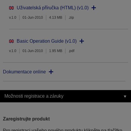
Uživatelská příručka (HTML) (v1.0)
v.1.0
01-Jun-2010
4.13 MB
.zip
Basic Operation Guide (v1.0)
v.1.0
01-Jun-2010
1.95 MB
.pdf
Dokumentace online
Možnosti registrace a záruky
Zaregistrujte produkt
Pro registraci vašeho nového produktu klikněte na tlačítko