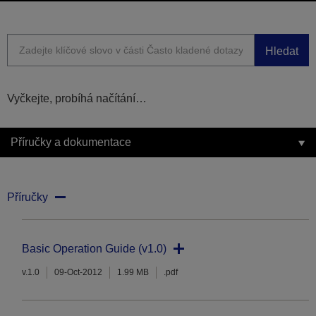
Hledat
Vyčkejte, probíhá načítání…
Příručky a dokumentace
Příručky
Basic Operation Guide (v1.0)
v.1.0
09-Oct-2012
1.99 MB
.pdf