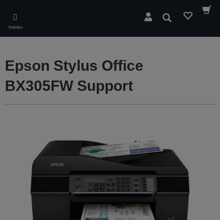
Skip
to
Hledat
main
Nabídka
content
Epson Stylus Office
BX305FW Support