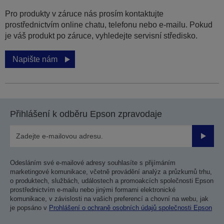
Pro produkty v záruce nás prosím kontaktujte
prostřednictvím online chatu, telefonu nebo e-mailu. Pokud
je váš produkt po záruce, vyhledejte servisní středisko.
Napište nám
Přihlášení k odběru Epson zpravodaje
Odesla
Odesláním své e-mailové adresy souhlasíte s přijímáním
marketingové komunikace, včetně provádění analýz a průzkumů trhu,
o produktech, službách, událostech a promoakcích společnosti Epson
prostřednictvím e-mailu nebo jinými formami elektronické
komunikace, v závislosti na vašich preferencí a chovní na webu, jak
je popsáno v
Prohlášení o ochraně osobních údajů společnosti Epson