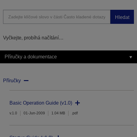
Hledat
Vyčkejte, probíhá načítání…
Příručky a dokumentace
Příručky
Basic Operation Guide (v1.0)
v.1.0
01-Jun-2009
1.04 MB
.pdf