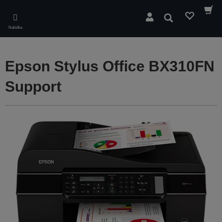
Skip
to
Hledat
main
Nabídka
content
Epson Stylus Office BX310FN
Support