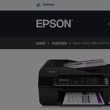
Skip
ČEŠTINA
to
main
content
DOMŮ
PODPORA
Epson Stylus Office BX320