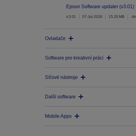
Epson Software updater (v3.01)
v.3.01
07-Jul-2026
15.20 MB
.d
Ovladače
Software pro kreativní práci
Síťové nástroje
Další software
Mobile Apps